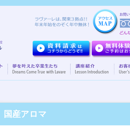
ついて
７つのポイント
夢を叶えた卒業生達
講座紹
国産アロマ