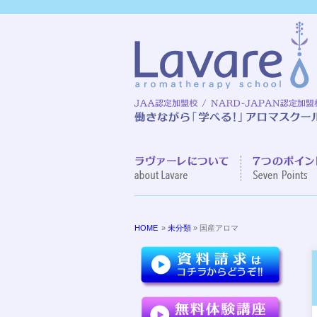
ラヴァーレに
HOME
»
未分類
» 国産アロマ