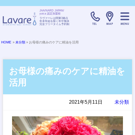
JAA/NARD JAPAN/
yuica 認定加盟校
TELL:0120-08
ラヴァーレは関東3拠点
年末年始を除く年中無休
完全フリータイム予約制
HOME
»
未分類
» お母様の痛みのケアに精油を活用
お母様の痛みのケアに精油を
活用
2021年5月11日
未分類