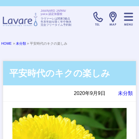
JAA/NARD JAPAN/
yuica 認定加盟校
TELL:0120-08
ラヴァーレは関東3拠点
年末年始を除く年中無休
完全フリータイム予約制
HOME
»
未分類
» 平安時代のキクの楽しみ
平安時代のキクの楽しみ
2020年9月9日
未分類