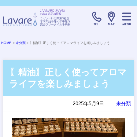
JAA/NARD JAPAN/
yuica 認定加盟校
TELL:0120-08
ラヴァーレは関東3拠点
年末年始を除く年中無休
完全フリータイム予約制
HOME
»
未分類
» 〖精油〗正しく使ってアロマライフを楽しみましょう
〖精油〗正しく使ってアロマ
ライフを楽しみましょう
2025年5月9日
未分類