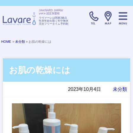
JAA/NARD JAPAN/
yuica 認定加盟校
TELL:0120-08
ラヴァーレは関東3拠点
年末年始を除く年中無休
完全フリータイム予約制
HOME
»
未分類
» お肌の乾燥には
お肌の乾燥には
2023年10月4日
未分類