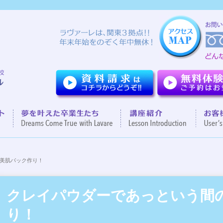
ついて
７つのポイント
夢を叶えた卒業生達
講座紹
の美肌パック作り！
クレイパウダーであっという間
り！