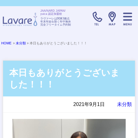
JAA/NARD JAPAN/
yuica 認定加盟校
TELL:0120-08
ラヴァーレは関東3拠点
年末年始を除く年中無休
完全フリータイム予約制
HOME
»
未分類
» 本日もありがとうございました！！！
本日もありがとうございま
した！！！
2021年9月1日
未分類