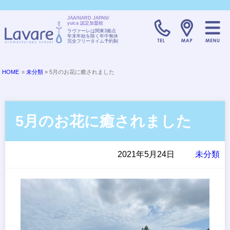
JAA/NARD JAPAN/
yuica 認定加盟校
TELL:0120-08
ラヴァーレは関東3拠点
年末年始を除く年中無休
完全フリータイム予約制
HOME
»
未分類
» 5月のお花に癒されました
5月のお花に癒されました
2021年5月24日
未分類