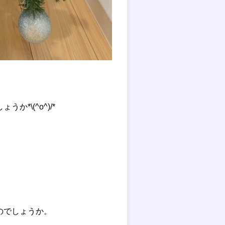
\(^o^)/*
のでしょうか。