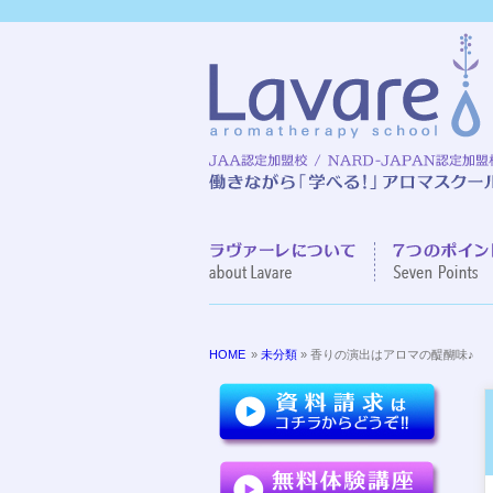
ラヴァーレに
HOME
»
未分類
» 香りの演出はアロマの醍醐味♪