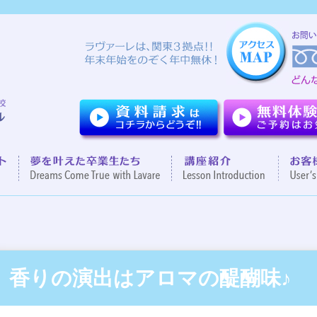
ついて
７つのポイント
夢を叶えた卒業生達
講座紹
香りの演出はアロマの醍醐味♪