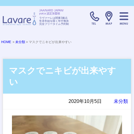
JAA/NARD JAPAN/
yuica 認定加盟校
TELL:0120-08
ラヴァーレは関東3拠点
年末年始を除く年中無休
完全フリータイム予約制
HOME
»
未分類
» マスクでニキビが出来やすい
マスクでニキビが出来やす
い
2020年10月5日
未分類