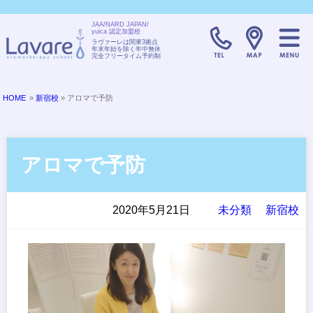
JAA/NARD JAPAN/
yuica 認定加盟校
TELL:0120-08
ラヴァーレは関東3拠点
年末年始を除く年中無休
完全フリータイム予約制
HOME
»
新宿校
» アロマで予防
アロマで予防
2020年5月21日
未分類
新宿校