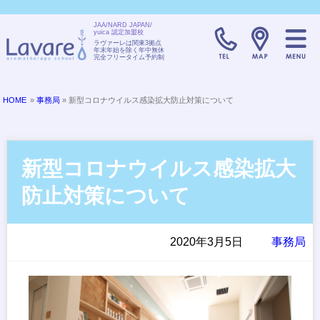
JAA/NARD JAPAN/
yuica 認定加盟校
TELL:0120-08
ラヴァーレは関東3拠点
年末年始を除く年中無休
完全フリータイム予約制
HOME
»
事務局
» 新型コロナウイルス感染拡大防止対策について
新型コロナウイルス感染拡大
防止対策について
2020年3月5日
事務局