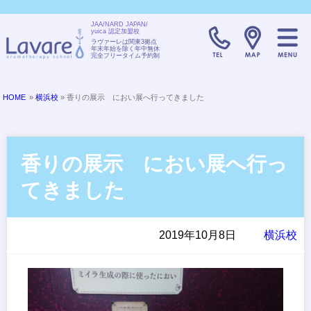
JAA/NARD JAPAN/
yuica 認定加盟校
TELL:0120-08
ラヴァーレは関東3拠点
年末年始を除く年中無休
完全フリータイム予約制
HOME
»
横浜校
» 香りの展示 におい展へ行ってきました
香りの展示 におい展へ行っ
てきました
2019年10月8日
横浜校