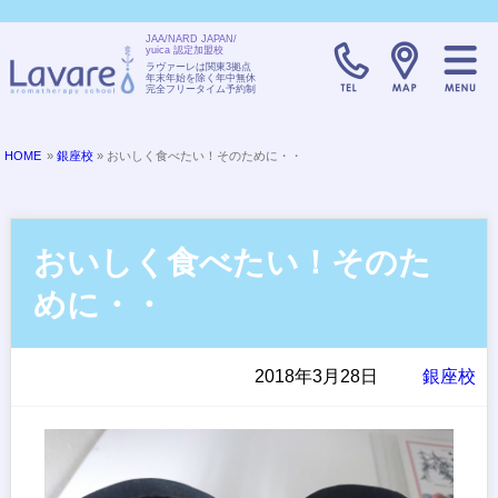
JAA/NARD JAPAN/
yuica 認定加盟校
TELL:0120-08
ラヴァーレは関東3拠点
年末年始を除く年中無休
完全フリータイム予約制
HOME
»
銀座校
» おいしく食べたい！そのために・・
おいしく食べたい！そのた
めに・・
2018年3月28日
銀座校