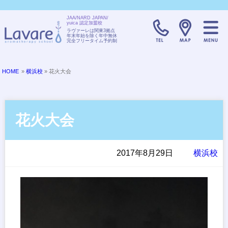
JAA/NARD JAPAN/
yuica 認定加盟校
TELL:0120-08
ラヴァーレは関東3拠点
年末年始を除く年中無休
完全フリータイム予約制
HOME
»
横浜校
» 花火大会
花火大会
2017年8月29日
横浜校