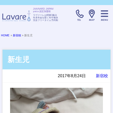
JAA/NARD JAPAN/
yuica 認定加盟校
TELL:0120-08
ラヴァーレは関東3拠点
年末年始を除く年中無休
完全フリータイム予約制
HOME
»
新宿校
» 新生児
新生児
2017年8月24日
新宿校