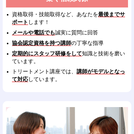
資格取得・技能取得など、あなたを
最後までサ
ポート
します！
メールや電話でも
誠実に質問に回答
協会認定資格を持つ講師
の丁寧な指導
定期的にスタッフ研修をして
知識と技術を磨い
ています。
トリートメント講座では、
講師がモデルとなっ
て対応
しています。