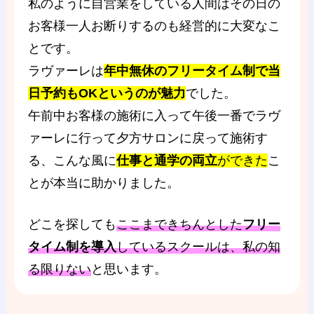
私のように自営業をしている人間はその日の
お客様一人お断りするのも経営的に大変なこ
とです。
ラヴァーレは
年中無休のフリータイム制で当
日予約もOKというのが魅力
でした。
午前中お客様の施術に入って午後一番でラヴ
ァーレに行って夕方サロンに戻って施術す
る、こんな風に
仕事と通学の両立
ができた
こ
とが本当に助かりました。
どこを探しても
ここまできちんとした
フリー
タイム制を導入
しているスクールは、私の知
る限りない
と思います。