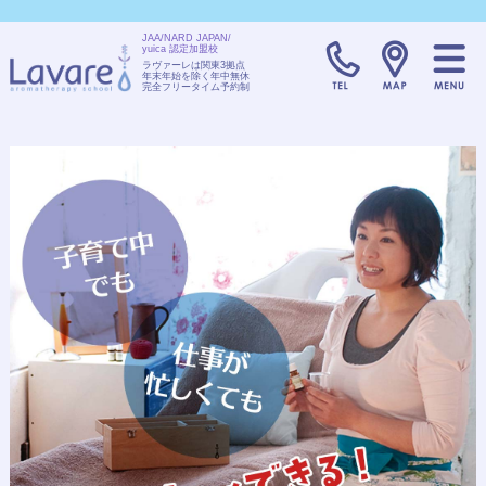
JAA/NARD JAPAN/
yuica 認定加盟校
TELL:0120-08
ラヴァーレは関東3拠点
年末年始を除く年中無休
完全フリータイム予約制