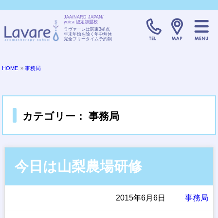
JAA/NARD JAPAN/
yuica 認定加盟校
TELL:0120-08
ラヴァーレは関東3拠点
年末年始を除く年中無休
完全フリータイム予約制
HOME
»
事務局
カテゴリー： 事務局
今日は山梨農場研修
2015年6月6日
事務局