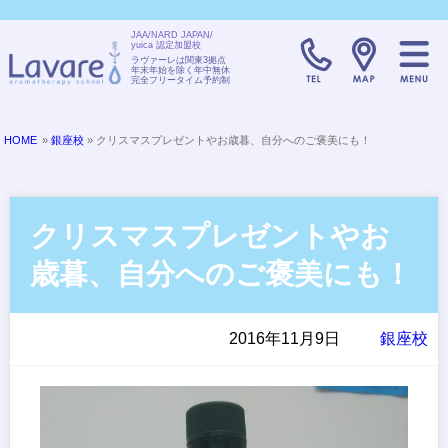
JAA/NARD JAPAN/
yuica 認定加盟校
TELL:0120-08
ラヴァーレは関東3拠点
年末年始を除く年中無休
完全フリータイム予約制
HOME
»
銀座校
» クリスマスプレゼントやお歳暮、自分へのご褒美にも！
クリスマスプレゼントやお
歳暮、自分へのご褒美にも！
2016年11月9日
銀座校