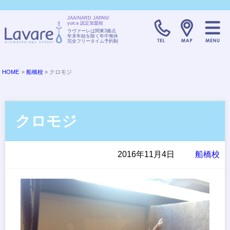
JAA/NARD JAPAN/
yuica 認定加盟校
TELL:0120-08
ラヴァーレは関東3拠点
年末年始を除く年中無休
完全フリータイム予約制
HOME
»
船橋校
» クロモジ
クロモジ
2016年11月4日
船橋校