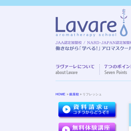
ラヴァーレに
HOME
»
銀座校
» リフレッシュ