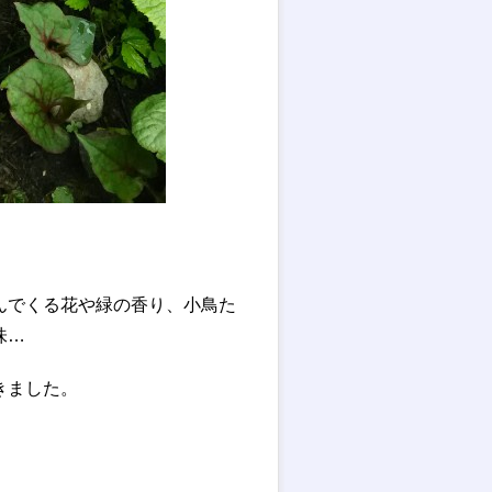
んでくる花や緑の香り、小鳥た
味…
きました。