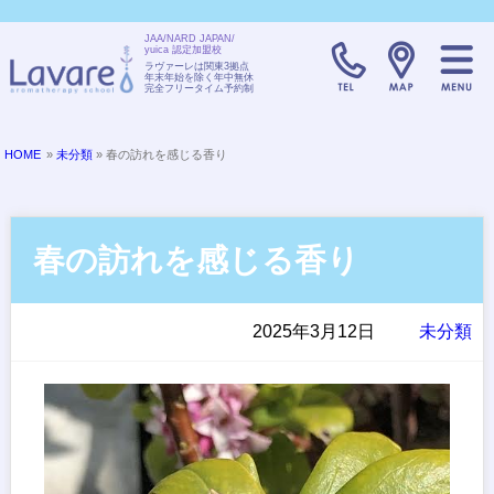
JAA/NARD JAPAN/
yuica 認定加盟校
TELL:0120-08
ラヴァーレは関東3拠点
年末年始を除く年中無休
完全フリータイム予約制
HOME
»
未分類
» 春の訪れを感じる香り
春の訪れを感じる香り
2025年3月12日
未分類