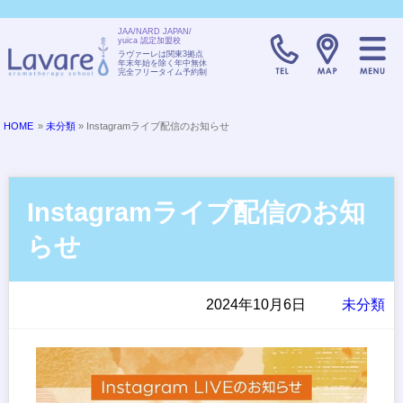
JAA/NARD JAPAN/
yuica 認定加盟校
TELL:0120-08
ラヴァーレは関東3拠点
年末年始を除く年中無休
完全フリータイム予約制
HOME
»
未分類
» Instagramライブ配信のお知らせ
Instagramライブ配信のお知
らせ
2024年10月6日
未分類