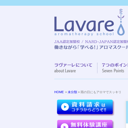
ラヴァーレに
HOME
»
未分類
» 雨の日にもアロマでスッキリ