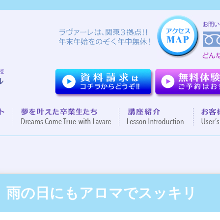
ついて
７つのポイント
夢を叶えた卒業生達
講座紹
雨の日にもアロマでスッキリ