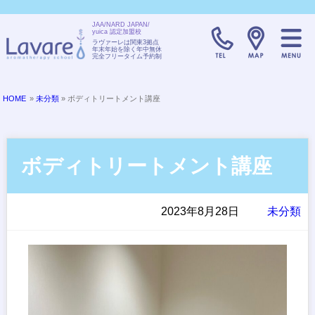
JAA/NARD JAPAN/
yuica 認定加盟校
TELL:0120-08
ラヴァーレは関東3拠点
年末年始を除く年中無休
完全フリータイム予約制
HOME
»
未分類
» ボディトリートメント講座
ボディトリートメント講座
2023年8月28日
未分類