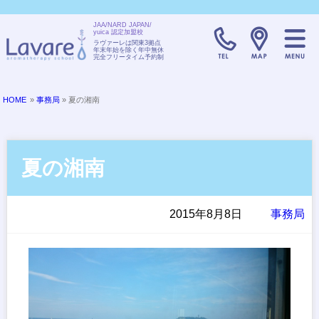
JAA/NARD JAPAN/
yuica 認定加盟校
TELL:0120-08
ラヴァーレは関東3拠点
年末年始を除く年中無休
完全フリータイム予約制
HOME
»
事務局
» 夏の湘南
夏の湘南
2015年8月8日
事務局