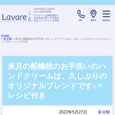
JAA/NARD JAPAN/
yuica 認定加盟校
TELL:0120-08
ラヴァーレは関東3拠点
年末年始を除く年中無休
完全フリータイム予約制
HOME
»
未分類
» 来月の船橋校のお手洗いのハンドクリームは、久しぶりのオリジナルブレン
ドです♪〃レシピ付き
来月の船橋校のお手洗いのハ
ンドクリームは、久しぶりの
オリジナルブレンドです♪〃
レシピ付き
2022年5月27日
未分類