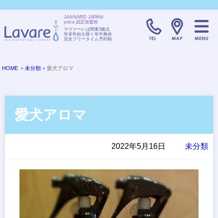
JAA/NARD JAPAN/
yuica 認定加盟校
TELL:0120-08
ラヴァーレは関東3拠点
年末年始を除く年中無休
完全フリータイム予約制
HOME
»
未分類
» 愛犬アロマ
愛犬アロマ
2022年5月16日
未分類