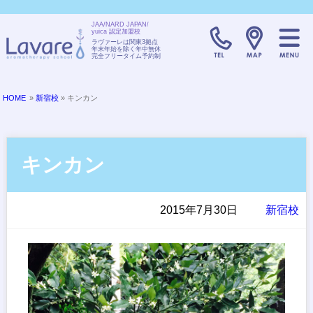
JAA/NARD JAPAN/
yuica 認定加盟校
TELL:0120-08
ラヴァーレは関東3拠点
年末年始を除く年中無休
完全フリータイム予約制
HOME
»
新宿校
» キンカン
キンカン
2015年7月30日
新宿校