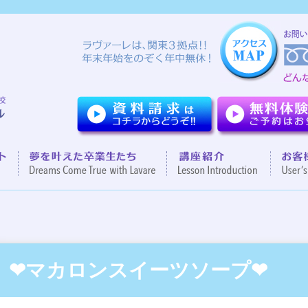
ついて
７つのポイント
夢を叶えた卒業生達
講座紹
❤マカロンスイーツソープ❤