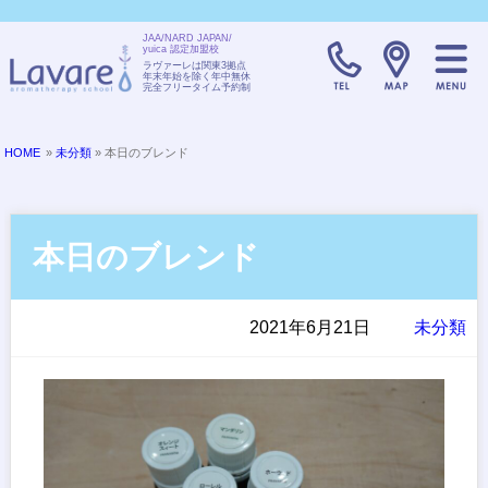
JAA/NARD JAPAN/
yuica 認定加盟校
TELL:0120-08
ラヴァーレは関東3拠点
年末年始を除く年中無休
完全フリータイム予約制
HOME
»
未分類
» 本日のブレンド
本日のブレンド
2021年6月21日
未分類