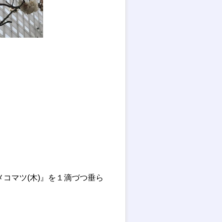
コマツ(木)』を１滴づつ垂ら
。