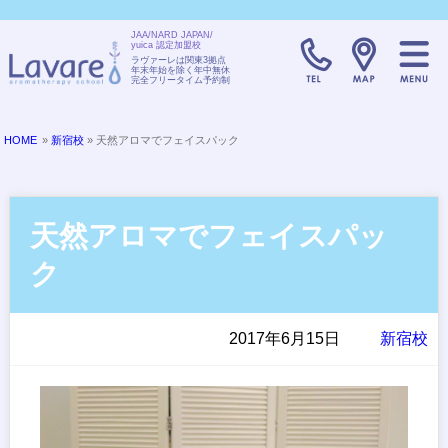
JAA/NARD JAPAN/
yuica 認定加盟校
TELL:0120-08
ラヴァーレは関東3拠点
年末年始を除く年中無休
完全フリータイム予約制
HOME
»
新宿校
» 天然アロマでフェイスパック
天然アロマでフェイスパッ
ク
2017年6月15日
新宿校